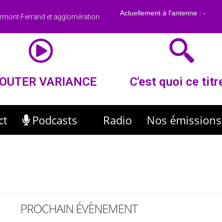
rmont-Ferrand et agglomération
OUTER VARIANCE
C'est quoi ce titr
ct
Podcasts
Radio
Nos émissions
PROCHAIN ÉVÈNEMENT