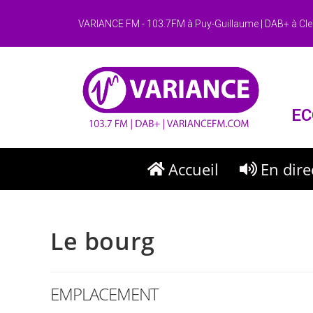
VARIANCE FM - 103.7FM à Puy-Guillaume | DAB+ à Cle
EC
Accueil
En dire
Le bourg
EMPLACEMENT