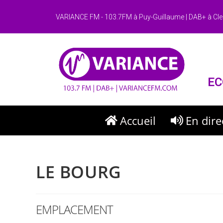
VARIANCE FM - 103.7FM à Puy-Guillaume | DAB+ à Cle
EC
Accueil
En dire
LE BOURG
EMPLACEMENT