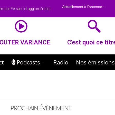
rmont-Ferrand et agglomération
OUTER VARIANCE
C'est quoi ce titr
ct
Podcasts
Radio
Nos émissions
PROCHAIN ÉVÈNEMENT