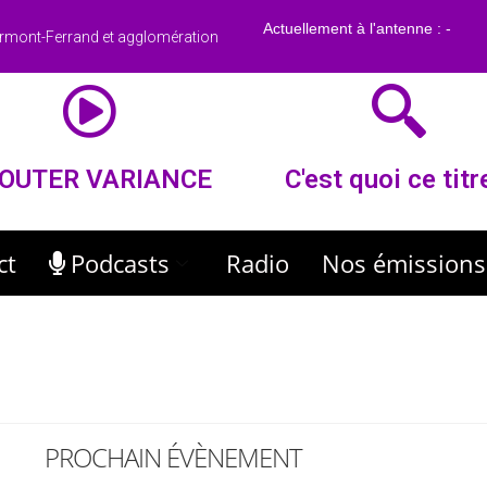
rmont-Ferrand et agglomération
OUTER VARIANCE
C'est quoi ce titr
ct
Podcasts
Radio
Nos émissions
PROCHAIN ÉVÈNEMENT