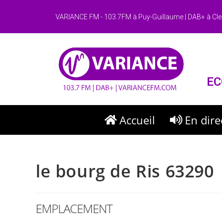
VARIANCE FM - 103.7FM à Puy-Guillaume | DAB+ à Cle
EC
Accueil
En dire
le bourg de Ris 63290
EMPLACEMENT