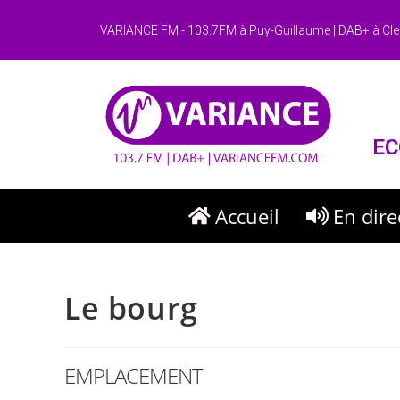
VARIANCE FM - 103.7FM à Puy-Guillaume | DAB+ à Cle
EC
Accueil
En dire
Le bourg
EMPLACEMENT