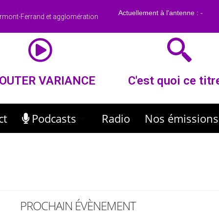
rmont-Ferrand et agglomération
OUTER VARIANCE
C'est quoi ce titr
ct
Podcasts
Radio
Nos émissions
PROCHAIN ÉVÈNEMENT