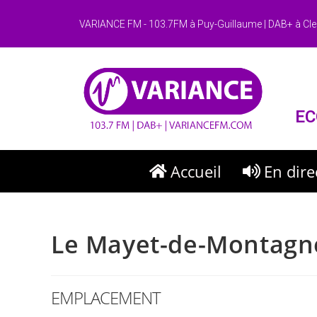
VARIANCE FM - 103.7FM à Puy-Guillaume | DAB+ à Cle
EC
Accueil
En dire
Le Mayet-de-Montagn
EMPLACEMENT