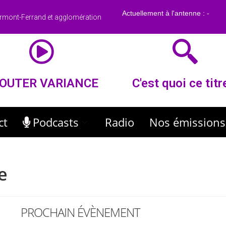
rmont-Ferrand et agglomération
OUTER VARIANCE
C'est quoi ce titr
ct
Podcasts
Radio
Nos émissions
e
PROCHAIN ÉVÈNEMENT