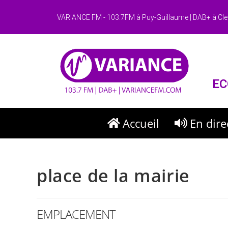
VARIANCE FM - 103.7FM à Puy-Guillaume | DAB+ à Cle
EC
Accueil
En dire
place de la mairie
EMPLACEMENT