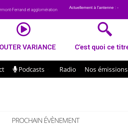
rmont-Ferrand et agglomération
OUTER VARIANCE
C'est quoi ce titr
ct
Podcasts
Radio
Nos émissions
PROCHAIN ÉVÈNEMENT