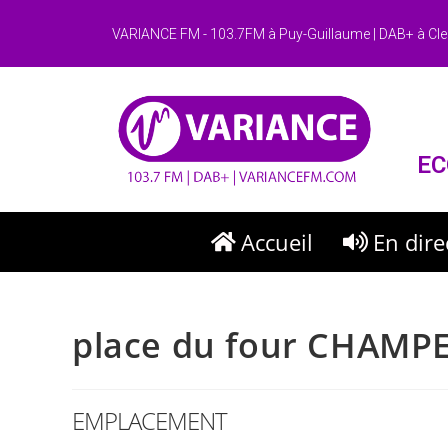
VARIANCE FM - 103.7FM à Puy-Guillaume | DAB+ à Cle
EC
Accueil
En dire
place du four CHAMPE
EMPLACEMENT