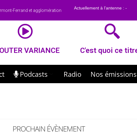
rmont-Ferrand et agglomération
OUTER VARIANCE
C'est quoi ce titr
ct
Podcasts
Radio
Nos émissions
PROCHAIN ÉVÈNEMENT