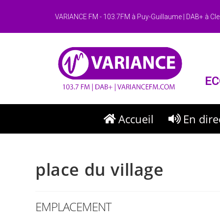
VARIANCE FM - 103.7FM à Puy-Guillaume | DAB+ à Cle
EC
Accueil
En dire
place du village
EMPLACEMENT