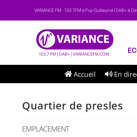
VARIANCE FM - 103.7FM à Puy-Guillaume | DAB+ à Cle
EC
Accueil
En dire
Quartier de presles
EMPLACEMENT