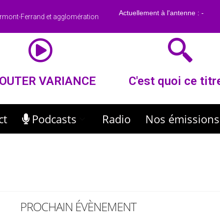
rmont-Ferrand et agglomération
OUTER VARIANCE
C'est quoi ce titr
ct
Podcasts
Radio
Nos émissions
PROCHAIN ÉVÈNEMENT