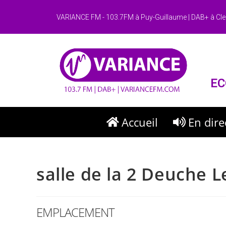
VARIANCE FM - 103.7FM à Puy-Guillaume | DAB+ à Cle
EC
Accueil
En dire
salle de la 2 Deuche
EMPLACEMENT