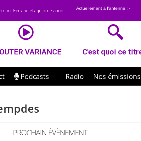
rmont-Ferrand et agglomération
OUTER VARIANCE
C'est quoi ce titr
ct
Podcasts
Radio
Nos émissions
 Lempdes
PROCHAIN ÉVÈNEMENT