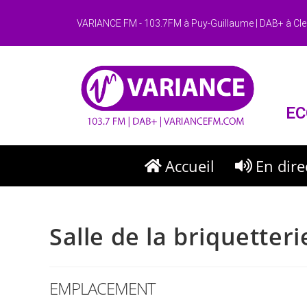
VARIANCE FM - 103.7FM à Puy-Guillaume | DAB+ à Cle
EC
Accueil
En dire
Salle de la briquetteri
EMPLACEMENT