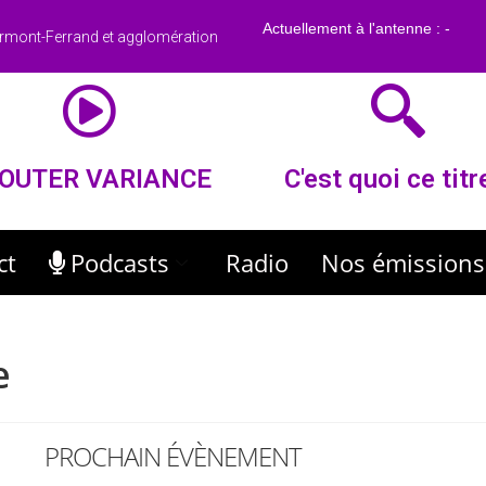
rmont-Ferrand et agglomération
OUTER VARIANCE
C'est quoi ce titr
ct
Podcasts
Radio
Nos émissions
e
PROCHAIN ÉVÈNEMENT