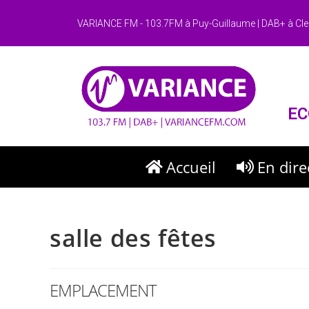
VARIANCE FM - 103.7FM à Puy-Guillaume | DAB+ à Cle
EC
Accueil
En dire
salle des fêtes
EMPLACEMENT