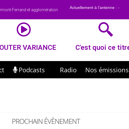
rmont-Ferrand et agglomération
OUTER VARIANCE
C'est quoi ce titr
ct
Podcasts
Radio
Nos émissions
PROCHAIN ÉVÈNEMENT