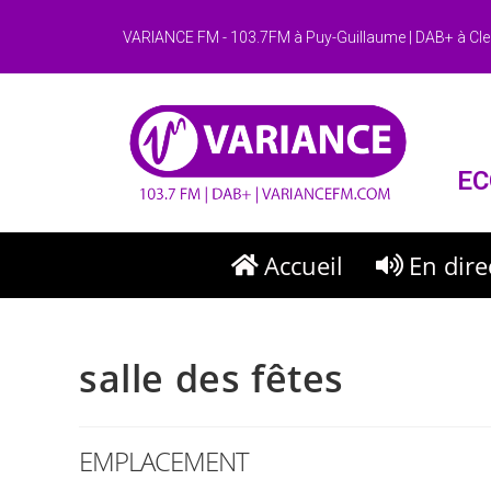
VARIANCE FM - 103.7FM à Puy-Guillaume | DAB+ à Cle
EC
Accueil
En dire
salle des fêtes
EMPLACEMENT