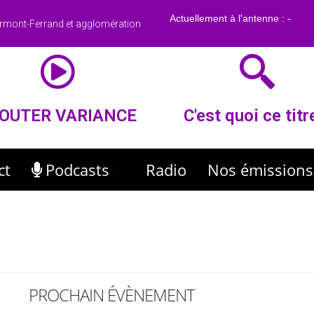
rmont-Ferrand et agglomération
OUTER VARIANCE
C'est quoi ce titr
ct
Podcasts
Radio
Nos émissions
PROCHAIN ÉVÈNEMENT