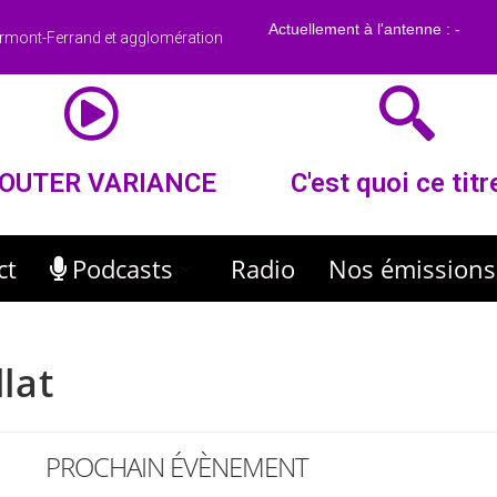
rmont-Ferrand et agglomération
OUTER VARIANCE
C'est quoi ce titr
ct
Podcasts
Radio
Nos émissions
llat
PROCHAIN ÉVÈNEMENT