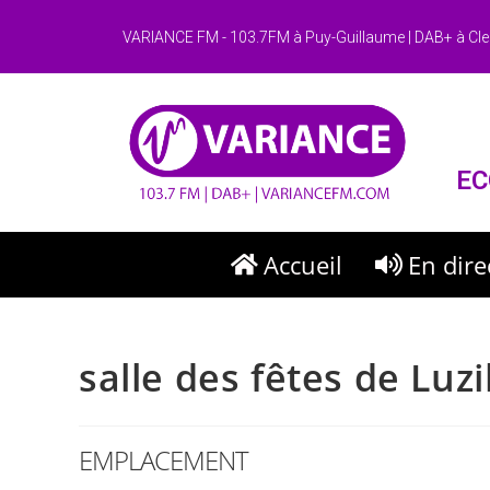
VARIANCE FM - 103.7FM à Puy-Guillaume | DAB+ à Cle
EC
Accueil
En dire
salle des fêtes de Luzi
EMPLACEMENT