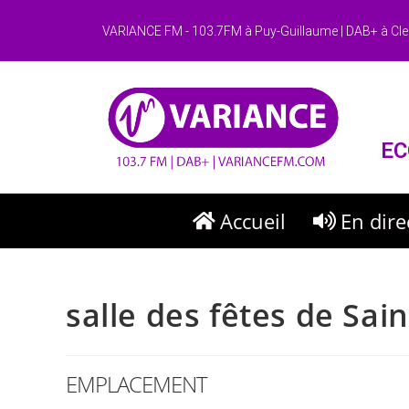
VARIANCE FM - 103.7FM à Puy-Guillaume | DAB+ à Cle
EC
Accueil
En dire
salle des fêtes de Sa
EMPLACEMENT