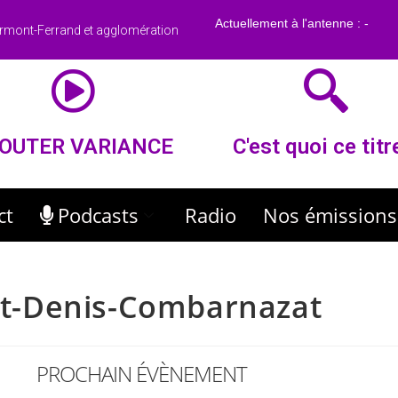
rmont-Ferrand et agglomération
OUTER VARIANCE
C'est quoi ce titr
ct
Podcasts
Radio
Nos émissions
int-Denis-Combarnazat
PROCHAIN ÉVÈNEMENT