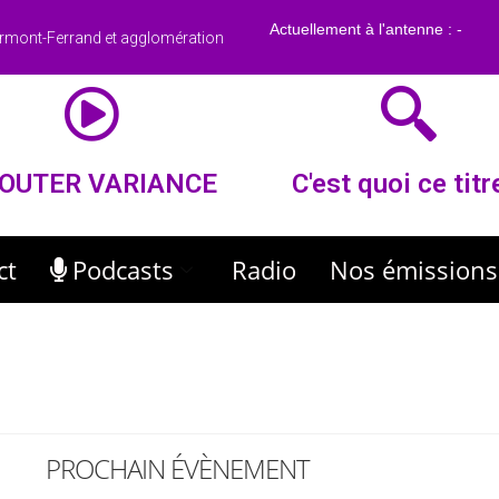
rmont-Ferrand et agglomération
OUTER VARIANCE
C'est quoi ce titr
ct
Podcasts
Radio
Nos émissions
PROCHAIN ÉVÈNEMENT