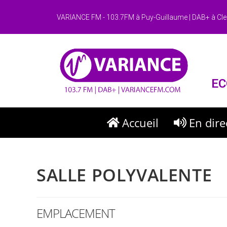
VARIANCE FM - 103.7FM à Puy-Guillaume | DAB+ à Cle
EC
Accueil
En dire
SALLE POLYVALENTE
EMPLACEMENT