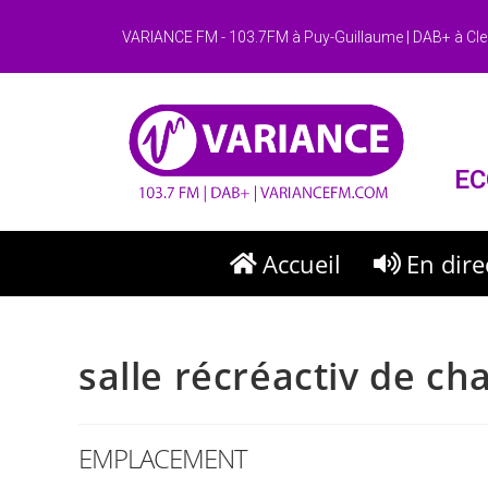
VARIANCE FM - 103.7FM à Puy-Guillaume | DAB+ à Cle
EC
Accueil
En dire
salle récréactiv de ch
EMPLACEMENT