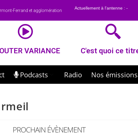
rmont-Ferrand et agglomération
OUTER VARIANCE
C'est quoi ce titr
ct
Podcasts
Radio
Nos émissions
armeil
PROCHAIN ÉVÈNEMENT