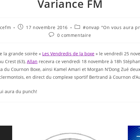
Variance FM
ncefm
17 novembre 2016
#onvap "On vous aura p
0 commentaire
e la grande soirée «
Les Vendredis de la boxe
» le vendredi 25 nov
u Crest (63),
Allan
recevra ce vendredi 18 novembre à 18h Stépha
ta du Cournon Boxe, ainsi Kamel Amari et Morgan N’Dong Zué deu
clermontois, en direct du complexe sportif Bertrand à Cournon d’A
ui aura du punch!