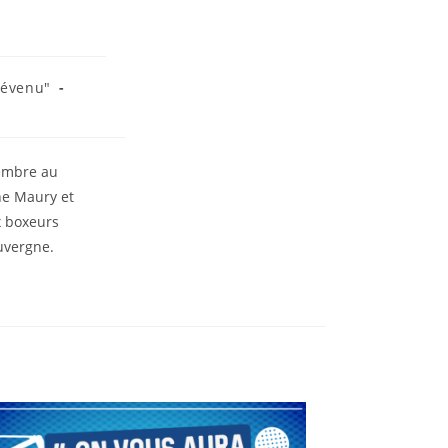
révenu"
embre au
ne Maury et
x boxeurs
uvergne.