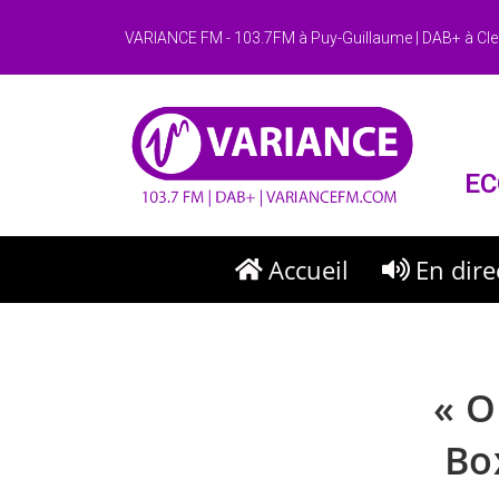
VARIANCE FM - 103.7FM à Puy-Guillaume | DAB+ à Cle
EC
Accueil
En dire
« O
Bo