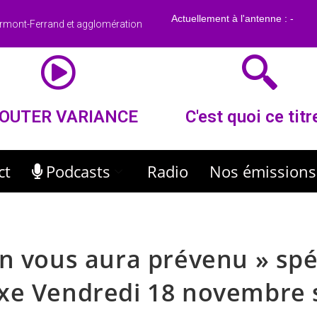
rmont-Ferrand et agglomération
OUTER VARIANCE
C'est quoi ce titr
ct
Podcasts
Radio
Nos émissions
n vous aura prévenu » spé
xe Vendredi 18 novembre 