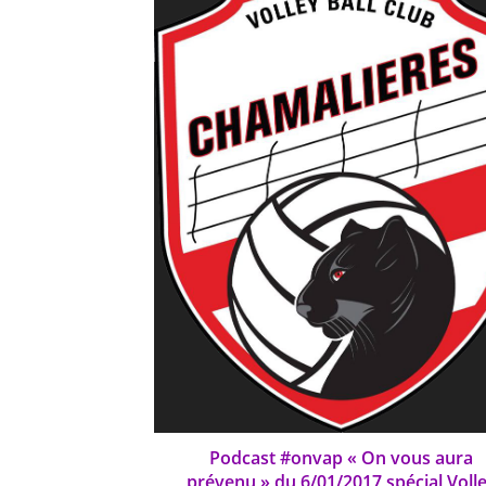
Podcast #onvap « On vous aura
prévenu » du 6/01/2017 spécial Voll