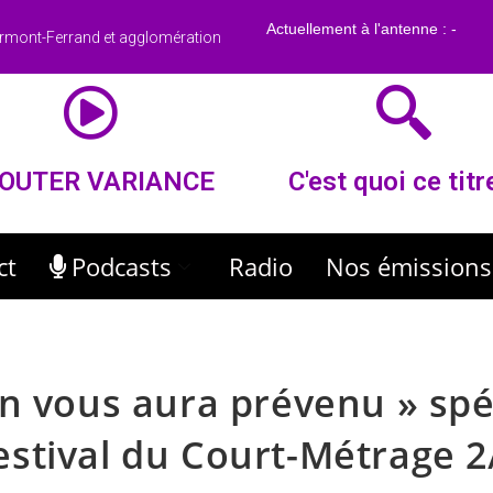
rmont-Ferrand et agglomération
OUTER VARIANCE
C'est quoi ce titr
ct
Podcasts
Radio
Nos émissions
n vous aura prévenu » spé
estival du Court-Métrage 2