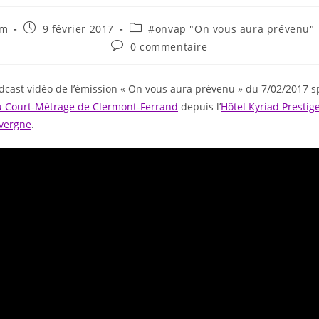
fm
9 février 2017
#onvap "On vous aura prévenu"
0 commentaire
dcast vidéo de l’émission « On vous aura prévenu » du 7/02/2017 s
du Court-Métrage de Clermont-Ferrand
depuis l’
Hôtel Kyriad Prestig
vergne
.