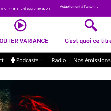
rmont-Ferrand et agglomération
OUTER VARIANCE
C'est quoi ce titr
ct
Podcasts
Radio
Nos émissions