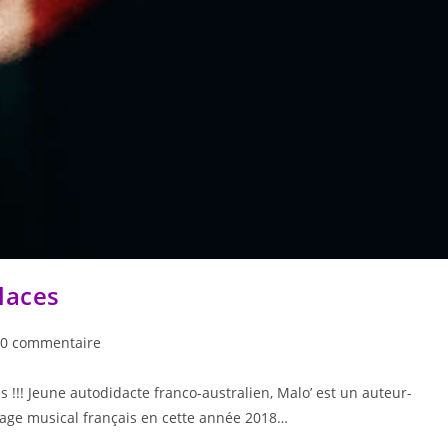
laces
0 commentaire
 !!! Jeune autodidacte franco-australien, Malo’ est un auteur-
sage musical français en cette année 2018…