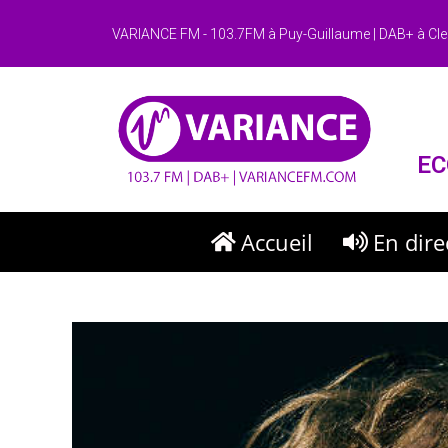
VARIANCE FM - 103.7FM à Puy-Guillaume | DAB+ à Cle
EC
Accueil
En dire