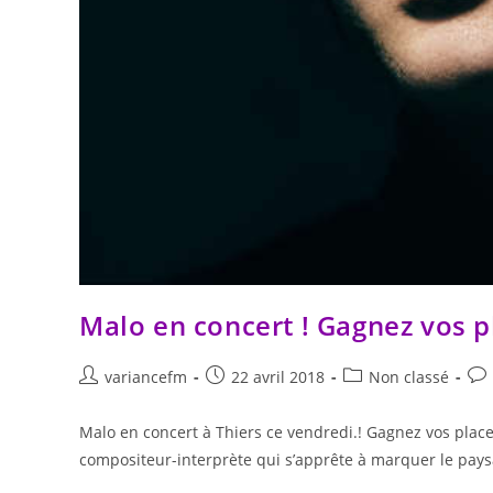
Malo en concert ! Gagnez vos p
variancefm
22 avril 2018
Non classé
Malo en concert à Thiers ce vendredi.! Gagnez vos places
compositeur-interprète qui s’apprête à marquer le pay