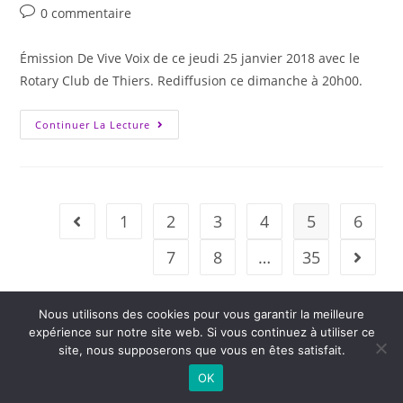
0 commentaire
Émission De Vive Voix de ce jeudi 25 janvier 2018 avec le
Rotary Club de Thiers. Rediffusion ce dimanche à 20h00.
Continuer La Lecture
1
2
3
4
5
6
7
8
…
35
Nous utilisons des cookies pour vous garantir la meilleure
expérience sur notre site web. Si vous continuez à utiliser ce
site, nous supposerons que vous en êtes satisfait.
2026 - Variance FM - Mentions légales - Politique de confidentialité -
OK
Player Boognat.com
- Réalisation
Agence Kinic