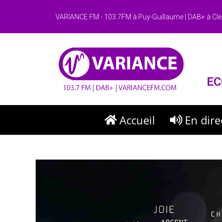
VARIANCE FM - 103.7FM à Puy-Guillaume | DAB+ à Cle
EC
Accueil
En dire