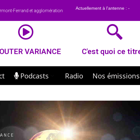
rmont-Ferrand et agglomération
OUTER VARIANCE
C'est quoi ce titr
ct
Podcasts
Radio
Nos émissions