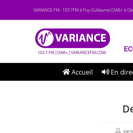
VARIANCE FM - 103.7FM à Puy-Guillaume | DAB+ à Cle
EC
Accueil
En dire
De
var