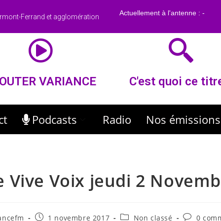
rmont-Ferrand et agglomération
OUTER VARIANCE
C'est quoi ce titr
ct
Podcasts
Radio
Nos émissions
 Vive Voix jeudi 2 Novem
iancefm
1 novembre 2017
Non classé
0 comm