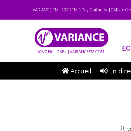
VARIANCE FM - 103.7FM à Puy-Guillaume | DAB+ à Cle
EC
Accueil
En dire
v