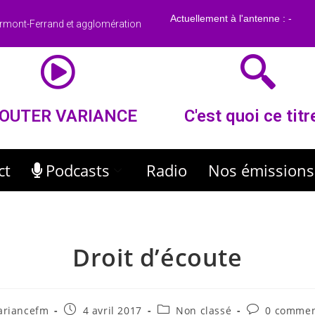
rmont-Ferrand et agglomération
OUTER VARIANCE
C'est quoi ce titr
ct
Podcasts
Radio
Nos émissions
Droit d’écoute
ariancefm
4 avril 2017
Non classé
0 commen