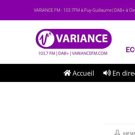
VARIANCE FM - 103.7FM à Puy-Guillaume | DAB+ à Cle
EC
Accueil
En dire
vari