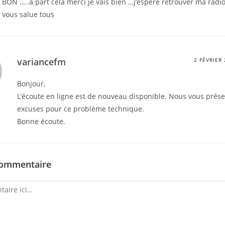
BON …..a part cela merci je vais bien …j’espere retrouver ma radi
vous salue tous
variancefm
2 FÉVRIER
Bonjour,
L’écoute en ligne est de nouveau disponible. Nous vous prés
excuses pour ce problème technique.
Bonne écoute.
commentaire