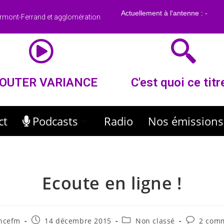
rmont-Ferrand et agglomération
OUTER VARIANCE
C'est quoi ce titr
ct
Podcasts
Radio
Nos émissions
Ecoute en ligne !
ancefm
14 décembre 2015
Non classé
2 com