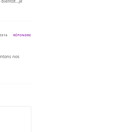
o bientôt…je
 2016
RÉPONDRE
entons nos