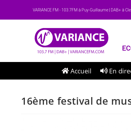
VARIANCE FM - 103.7FM à Puy-Guillaume | DAB+ à Cle
EC
Accueil
En dire
16ème festival de mu