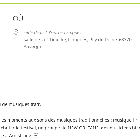
OÙ
salle de la 2 Deuche Lempdes
salle de la 2 Deuche, Lempdes, Puy de Dome, 63370,
Auvergne
le
iCalendar
Office 365
l de musiques trad’.
ables moments aux sons des musiques traditionnelles : musique i r l
r débuter le festival, un groupe de NEW ORLEANS, des musiciens bie
ge à Armstrong. 