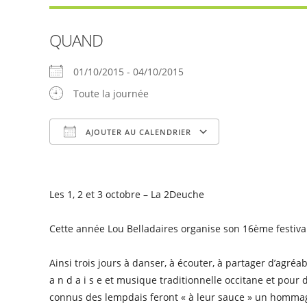
QUAND
01/10/2015 - 04/10/2015
Toute la journée
AJOUTER AU CALENDRIER
Télécharger ICS
Calendrier Goog
Les 1, 2 et 3 octobre – La 2Deuche
Cette année Lou Belladaires organise son 16ème festiva
Ainsi trois jours à danser, à écouter, à partager d’agré
a n d a i s e et musique traditionnelle occitane et pou
connus des lempdais feront « à leur sauce » un homma