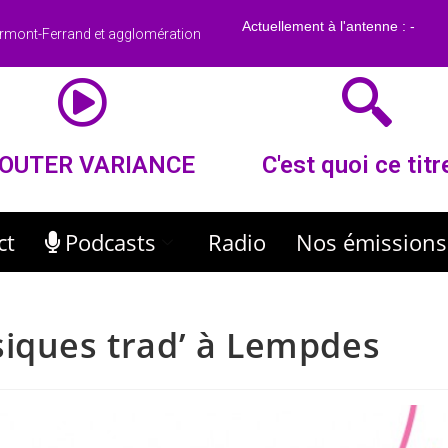
rmont-Ferrand et agglomération
OUTER VARIANCE
C'est quoi ce titr
ct
Podcasts
Radio
Nos émissions
siques trad’ à Lempdes