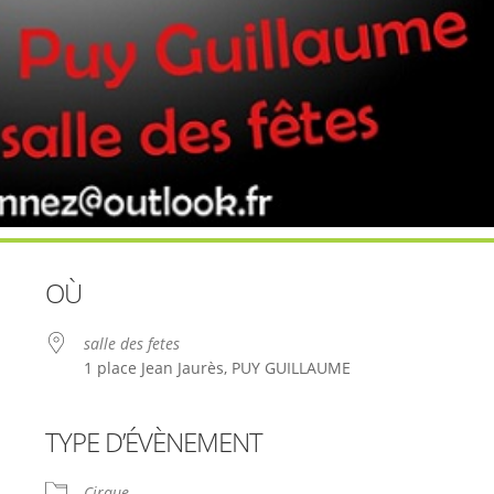
OÙ
salle des fetes
1 place Jean Jaurès, PUY GUILLAUME
TYPE D’ÉVÈNEMENT
le
iCalendar
Office 365
Cirque