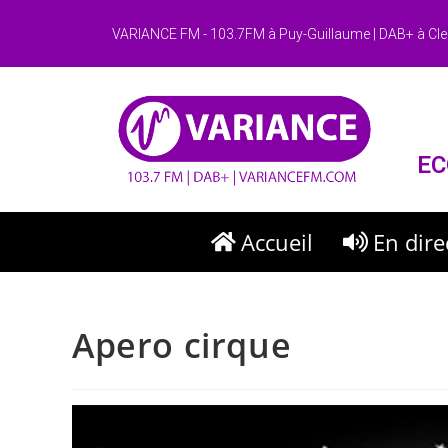
VARIANCE FM - 103.7FM à Puy-Guillaume | DAB+ à Cle
EC
Accueil
En dire
Apero cirque