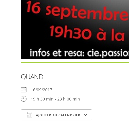
QUAND
16/09/2017
19 h 30 min - 23 h 00 min
AJOUTER AU CALENDRIER
Télécharger ICS
Calendrier Goog