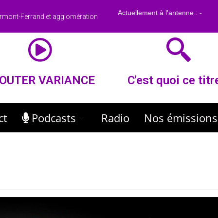
rmont-Ferrand et agglomération
OUTER VARIANCE
C'est quoi ce titr
ct
Podcasts
Radio
Nos émissions