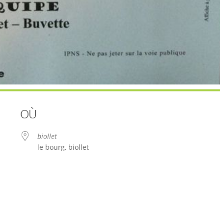
OÙ
biollet
le bourg, biollet
le
iCalendar
Office 365