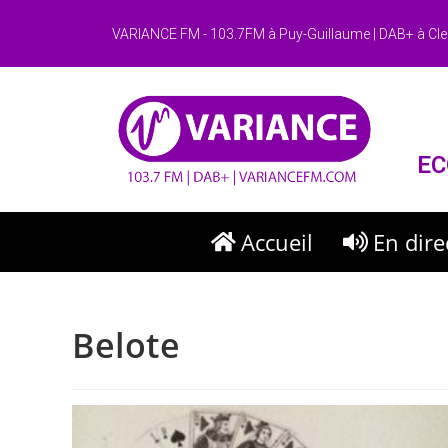
VARIANCE FM - 103.7FM à Puy-Guillaume | DAB+ à Cle
EC
Accueil
En dire
Belote