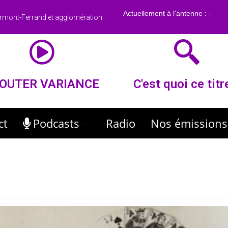
rmont-Ferrand et agglomération
OUTER VARIANCE
C'est quoi ce titr
ct
Podcasts
Radio
Nos émissions