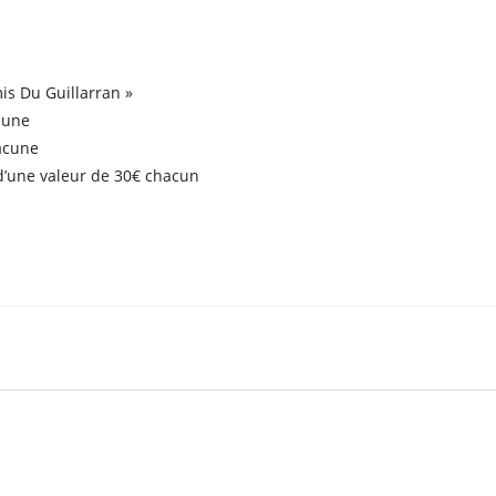
is Du Guillarran »
acune
hacune
 d’une valeur de 30€ chacun