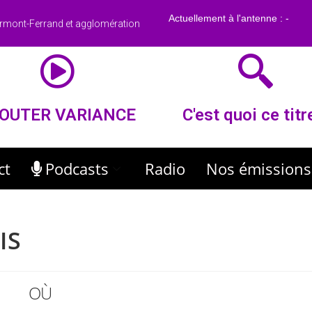
rmont-Ferrand et agglomération
OUTER VARIANCE
C'est quoi ce titr
ct
Podcasts
Radio
Nos émissions
IS
OÙ