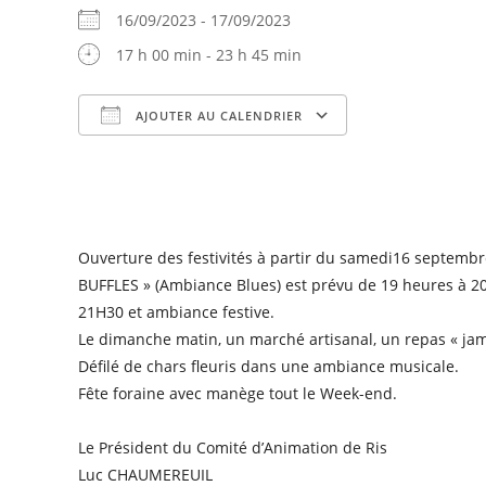
16/09/2023 - 17/09/2023
17 h 00 min - 23 h 45 min
AJOUTER AU CALENDRIER
Télécharger ICS
Calendrier Goog
Ouverture des festivités à partir du samedi16 septemb
BUFFLES » (Ambiance Blues) est prévu de 19 heures à 20H4
21H30 et ambiance festive.
Le dimanche matin, un marché artisanal, un repas « jamb
Défilé de chars fleuris dans une ambiance musicale.
Fête foraine avec manège tout le Week-end.
Le Président du Comité d’Animation de Ris
Luc CHAUMEREUIL