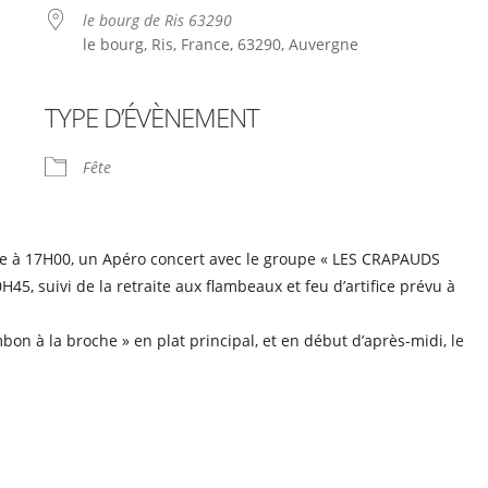
le bourg de Ris 63290
le bourg, Ris, France, 63290, Auvergne
TYPE D’ÉVÈNEMENT
le
iCalendar
Office 365
Fête
re à 17H00, un Apéro concert avec le groupe « LES CRAPAUDS
5, suivi de la retraite aux flambeaux et feu d’artifice prévu à
on à la broche » en plat principal, et en début d’après-midi, le