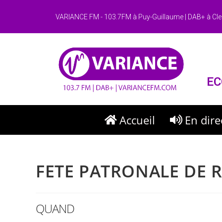
VARIANCE FM - 103.7FM à Puy-Guillaume | DAB+ à Cle
EC
Accueil
En dire
FETE PATRONALE DE R
QUAND