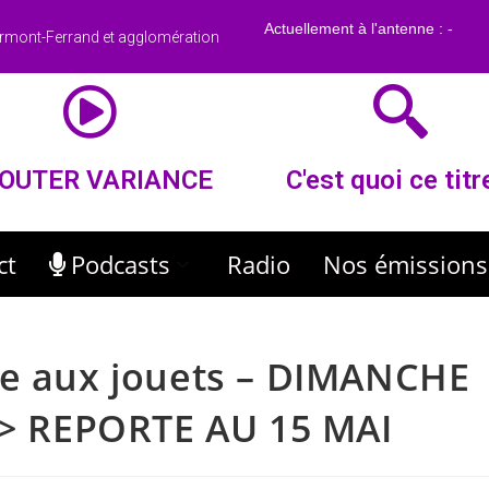
rmont-Ferrand et agglomération
OUTER VARIANCE
C'est quoi ce titr
ct
Podcasts
Radio
Nos émissions
se aux jouets – DIMANCHE
 –> REPORTE AU 15 MAI