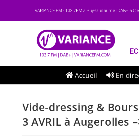
VARIANCE FM - 103.7FM à Puy-Guillaume | DAB+ à Cle
EC
Accueil
En dire
Vide-dressing & Bour
3 AVRIL à Augerolles