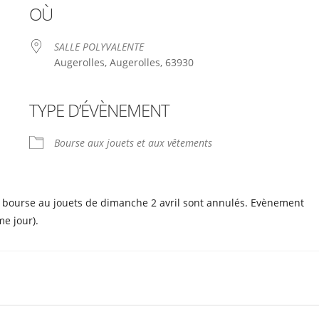
OÙ
SALLE POLYVALENTE
Augerolles, Augerolles, 63930
TYPE D’ÉVÈNEMENT
le
iCalendar
Office 365
Bourse aux jouets et aux vêtements
 & bourse au jouets de dimanche 2 avril sont annulés. Evènement
me jour).