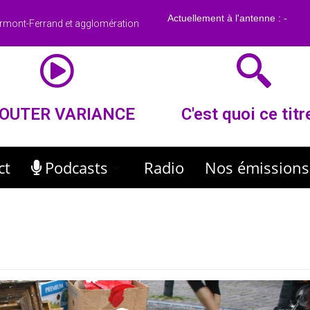
rmont-Ferrand et agglomération
OUTER VARIANCE
C'est quoi ce titr
ct
Podcasts
Radio
Nos émissions