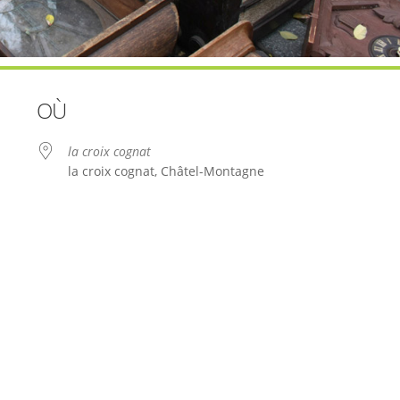
OÙ
la croix cognat
la croix cognat, Châtel-Montagne
le
iCalendar
Office 365