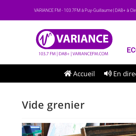
VARIANCE FM - 103.7FM à Puy-Guillaume | DAB+ à Cle
EC
Accueil
En dire
Vide grenier