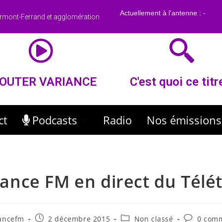
rmont-Ferrand et agglomération
OUTER VARIANCE
C'est quoi ce titr
ct
Podcasts
Radio
Nos émissions
iance FM en direct du Télé
iancefm
2 décembre 2015
Non classé
0 comm