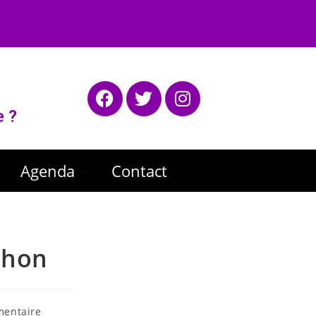
e ?
Agenda
Contact
thon
entaire