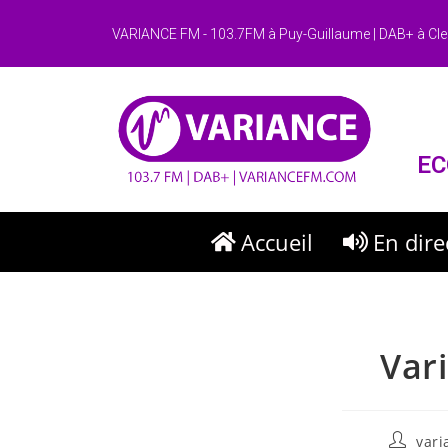
VARIANCE FM - 103.7FM à Puy-Guillaume | DAB+ à Cle
EC
Accueil
En dire
Var
var