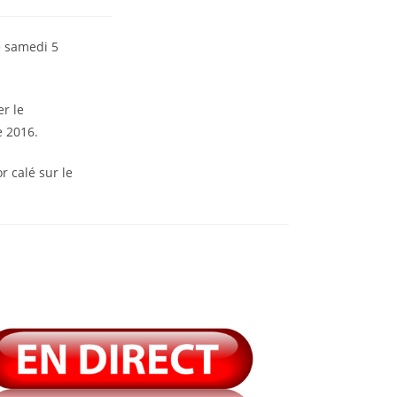
e samedi 5
r le
e 2016.
r calé sur le