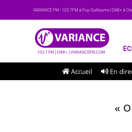
VARIANCE FM - 103.7FM à Puy-Guillaume | DAB+ à Cle
EC
Accueil
En dire
« O