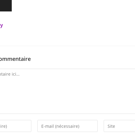
ey
commentaire