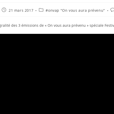
21 mars 2017
#onvap "On vous aura prévenu"
égralité des 3 émissions de « On vous aura prévenu » spéciale Festi