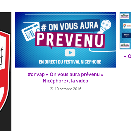
« O
#onvap « On vous aura prévenu »
Nicéphore+, la vidéo
10 octobre 2016