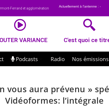
rmont-Ferrand et agglomération
OUTER VARIANCE
C'est quoi ce titr
ct
Podcasts
Radio
Nos émissions
n vous aura prévenu » spé
Vidéoformes: l’intégrale