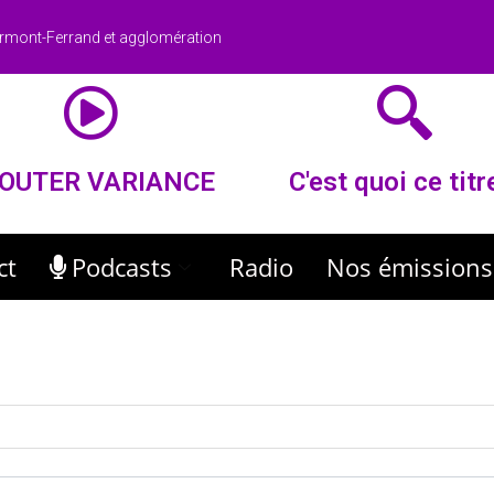
rmont-Ferrand et agglomération
OUTER VARIANCE
C'est quoi ce titr
ct
Podcasts
Radio
Nos émissions