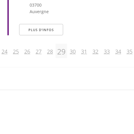
03700
Auvergne
PLUS D’INFOS
29
24
25
26
27
28
30
31
32
33
34
35