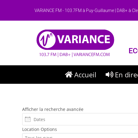
VARIANCE FM - 103.7FM à Puy-Guillaume | DAB+ à Cle
EC
Accueil
En dire
Afficher la recherche avancée
Location Options